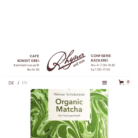
Startseite /
Shop /
Organic Matcha - Tafelschokolade
CAFE
CONFISERIE
KONDITOREI
BÄCKEREI
Bahnhofstrasse 61
Mo-Fr 7:00-18:30
Buchs SG
Sa 7:00-17:00
DE
/
EN
0